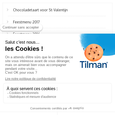
Chocoladetaart voor St-Valentijn
Feestmenu 2017
Feestmenu 2016
Taart van butternut en feta
Kabeljauw in papillot met citrusvruchten
Cholesfytol ©2022 -
Laboratoire Tilman