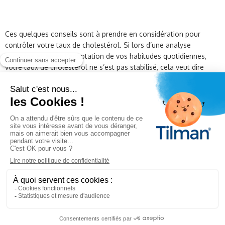
Ces quelques conseils sont à prendre en considération pour
contrôler votre taux de cholestérol. Si lors d’une analyse
sanguine et après l’adaptation de vos habitudes quotidiennes,
votre taux de cholestérol ne s’est pas stabilisé, cela veut dire
qu’une simple adaptation de votre mode de vie n’est pas
suffisante.
Il est alors utile de demander conseil à votre
médecin ou pharmacien.
N’oubliez pas que des
solutions
naturelles
sont à votre disposition pour vous aider à maîtriser
votre taux de cholestérol.
FACTEURS DE RISQUE
SOLUTIONS NATURELLES