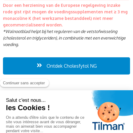
Door een herziening van de Europese regelgeving inzake
rode gist rijst mogen de voedingssupplementen met ≥ 3 mg
monacoline K (het werkzame bestanddeel) niet meer
gecommercialiseerd worden.
*Walnootblad helpt bij het reguleren van de vetstofwisseling
(cholesterol en triglyceriden), in combinatie met een evenwichtige
voeding.
Ontdek Cholesfytol NG
INGREDIËNTEN
Ingrediënten per tablet: Vulstof : microkristalijne cellulose •
Rode
gist rijst
poeder (Monascus purpureus) 240 mg (equivalent aan
10 mg monacoline K) •
Olijf
droogextract (Olea europaea) 50 mg
(equivalent aan 10 mg hydroxytyrosol) • Vulstof : magnesiumoxide
• Zetmeel • Antiklontermiddelen : siliciumdioxide, talk,
magnesiumzouten van vetzuren • Glansmiddelen :