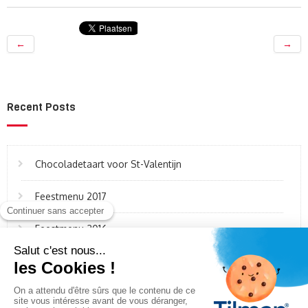
←
→
Recent Posts
Chocoladetaart voor St-Valentijn
Feestmenu 2017
Feestmenu 2016
Taart van butternut en feta
Kabeljauw in papillot met citrusvruchten