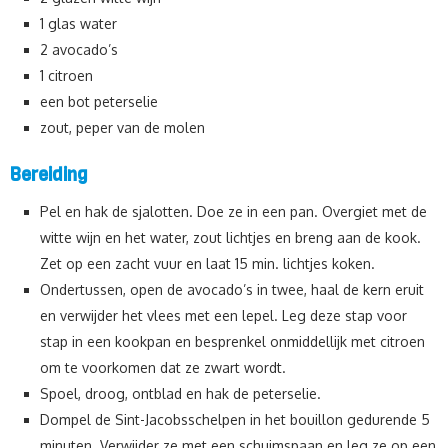
1 glas water
2 avocado’s
1 citroen
een bot peterselie
zout, peper van de molen
Bereiding
Pel en hak de sjalotten. Doe ze in een pan. Overgiet met de
witte wijn en het water, zout lichtjes en breng aan de kook.
Zet op een zacht vuur en laat 15 min. lichtjes koken.
Ondertussen, open de avocado’s in twee, haal de kern eruit
en verwijder het vlees met een lepel. Leg deze stap voor
stap in een kookpan en besprenkel onmiddellijk met citroen
om te voorkomen dat ze zwart wordt.
Spoel, droog, ontblad en hak de peterselie.
Dompel de Sint-Jacobsschelpen in het bouillon gedurende 5
minuten. Verwijder ze met een schuimspaan en leg ze op een