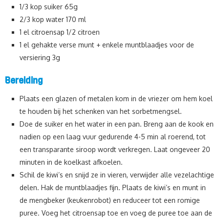
1/3 kop suiker 65g
2/3 kop water 170 ml
1 el citroensap 1/2 citroen
1 el gehakte verse munt + enkele muntblaadjes voor de
versiering 3g
Bereiding
Plaats een glazen of metalen kom in de vriezer om hem koel
te houden bij het schenken van het sorbetmengsel.
Doe de suiker en het water in een pan. Breng aan de kook en
nadien op een laag vuur gedurende 4-5 min al roerend, tot
een transparante siroop wordt verkregen. Laat ongeveer 20
minuten in de koelkast afkoelen.
Schil de kiwi’s en snijd ze in vieren, verwijder alle vezelachtige
delen. Hak de muntblaadjes fijn. Plaats de kiwi’s en munt in
de mengbeker (keukenrobot) en reduceer tot een romige
puree. Voeg het citroensap toe en voeg de puree toe aan de